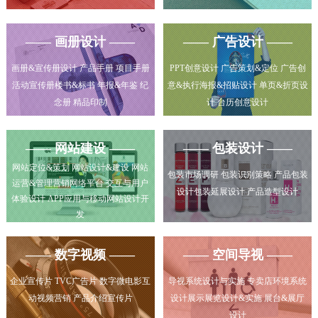
—— 画册设计 ——
—— 广告设计 ——
画册&宣传册设计 产品手册 项目手册
PPT创意设计 广告策划&定位 广告创
活动宣传册楼书&标书 年报&年鉴 纪
意&执行海报&招贴设计 单页&折页设
念册 精品印制
计 台历创意设计
—— 网站建设 ——
—— 包装设计 ——
网站定位&策划 网站设计&建设 网站
包装市场调研 包装识别策略 产品包装
运营&管理营销网络平台 交互与用户
设计包装延展设计 产品造型设计
体验设计 APP应用与移动网站设计开
发
—— 数字视频 ——
—— 空间导视 ——
企业宣传片 TVC广告片 数字微电影互
导视系统设计与实施 专卖店环境系统
动视频营销 产品介绍宣传片
设计展示展览设计&实施 展台&展厅
设计