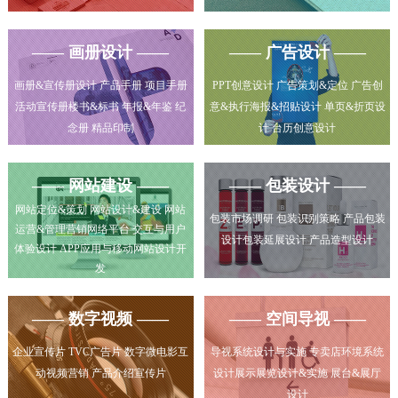
—— 画册设计 ——
—— 广告设计 ——
画册&宣传册设计 产品手册 项目手册
PPT创意设计 广告策划&定位 广告创
活动宣传册楼书&标书 年报&年鉴 纪
意&执行海报&招贴设计 单页&折页设
念册 精品印制
计 台历创意设计
—— 网站建设 ——
—— 包装设计 ——
网站定位&策划 网站设计&建设 网站
包装市场调研 包装识别策略 产品包装
运营&管理营销网络平台 交互与用户
设计包装延展设计 产品造型设计
体验设计 APP应用与移动网站设计开
发
—— 数字视频 ——
—— 空间导视 ——
企业宣传片 TVC广告片 数字微电影互
导视系统设计与实施 专卖店环境系统
动视频营销 产品介绍宣传片
设计展示展览设计&实施 展台&展厅
设计