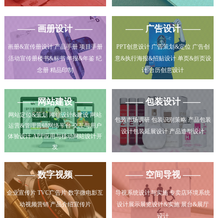
—— 画册设计 ——
—— 广告设计 ——
画册&宣传册设计 产品手册 项目手册
PPT创意设计 广告策划&定位 广告创
活动宣传册楼书&标书 年报&年鉴 纪
意&执行海报&招贴设计 单页&折页设
念册 精品印制
计 台历创意设计
—— 网站建设 ——
—— 包装设计 ——
网站定位&策划 网站设计&建设 网站
包装市场调研 包装识别策略 产品包装
运营&管理营销网络平台 交互与用户
设计包装延展设计 产品造型设计
体验设计 APP应用与移动网站设计开
发
—— 数字视频 ——
—— 空间导视 ——
企业宣传片 TVC广告片 数字微电影互
导视系统设计与实施 专卖店环境系统
动视频营销 产品介绍宣传片
设计展示展览设计&实施 展台&展厅
设计